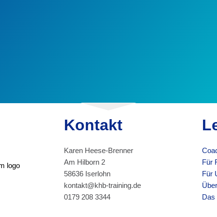
Kontakt
L
Karen Heese-Brenner
Coac
Am Hilborn 2
Für 
58636 Iserlohn
Für 
kontakt@khb-training.de
Über
0179 208 3344
Das 